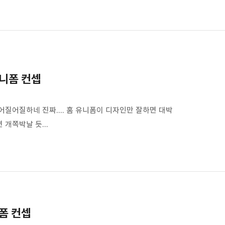
유니폼 컨셉
어질어질하네 진짜.... 홈 유니폼이 디자인만 잘하면 대박
개쪽박날 듯...
니폼 컨셉