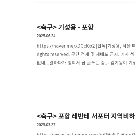
<축구> 기성용 - 포항
2025.06.24
https://naver.me/xDCcI0p2 [단독]기성용, 서
rights reserved. 무단 전재 및 재배포 금지. 기사
없네…일하다가 벙쪄서 급 글쓰는 중..- 김기동이 기
연봉 감당 가능함?한찬희나 김종우 중에 한 명 나가
함. 김기동보단 박태하랑 잘 맞을듯- 그래도 기성용 
<축구> 포항 레반테 서포터 지역비하
2025.03.27
https://www.instagram.com/p/DHr4jiDz