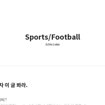
Sports/Football
Echte Liebe
자 이 글 봐라.
1M/?