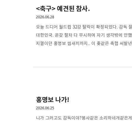
<축구> 예견된 참사.
2026.06.28
오늘 드디어 월드컵 32강 탈락이 확정되었다. 감독 
대한민국. 온갖 절차 다 무시하며 자기 생각밖에 안했
지껄이던 홍명보 씹새끼까지.. 이 좆같은 축협 씨발년
팀을 응원하는 건 대한민국 축구에 대한 모독이라 생
보이콧 월드컵까지 했었어야 했는데.. 그래도 이참에 
뿌리부터 다시 시작해야 한다. 열하나회 적폐새끼들 
홍명보 나가!
2026.06.25
니가 그러고도 감독이야?봉사같은 소리하네개같은