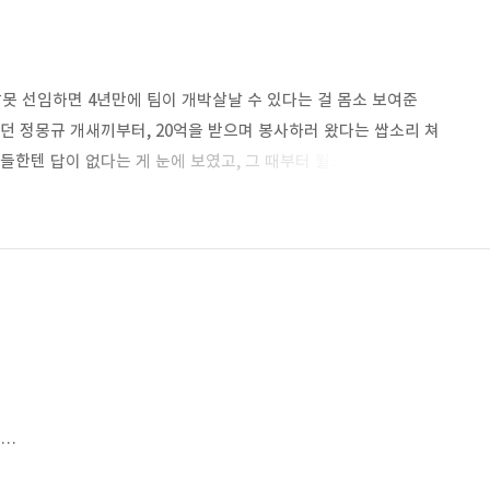
잘못 선임하면 4년만에 팀이 개박살날 수 있다는 걸 몸소 보여준
던 정몽규 개새끼부터, 20억을 받으며 봉사하러 왔다는 쌉소리 쳐
들한텐 답이 없다는 게 눈에 보였고, 그 때부터 월드컵 전까지 이
각했기에 더이상 국가대표 축구를 보지 않고 보이콧했다. 그
아예 망해서 다행이다. 아예 망해서 새로 시작해야 한다.
싹 다 잡아 족치고 청소해서 새로 시작하자.
게…