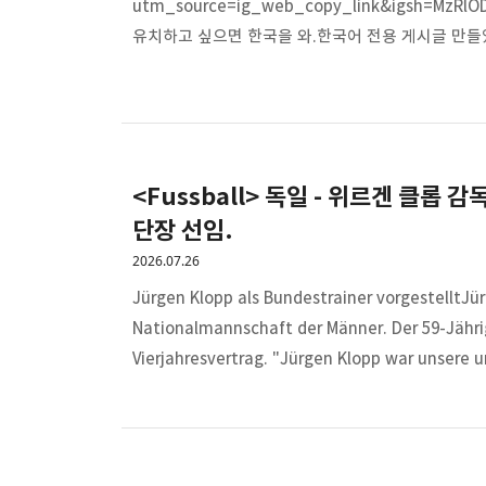
utm_source=ig_web_copy_link&igsh=Mz
유치하고 싶으면 한국을 와.한국어 전용 게시글 만들
인플루언서들 영상이나 올려서 일본 오라고?당장 올
구라질 치더니이딴 개소리 하려고 데려간거야? 한국 
무시할거면 제대로 무시하든가,마케팅 할거면 메타인
자랑스럽게 쳐 올림? 마케팅하는 인간 면상 좀 보고싶
<Fussball> 독일 - 위르겐 클롭 
단장 선임.
2026.07.26
Jürgen Klopp als Bundestrainer vorgestelltJü
Nationalmannschaft der Männer. Der 59-Jähr
Vierjahresvertrag. "Jürgen Klopp war unsere
Bernd Neuendorf.www.dfb.de - 스벤 벤
사실 리버풀 감독에서 사임하면서 감독생활도 끝인 줄