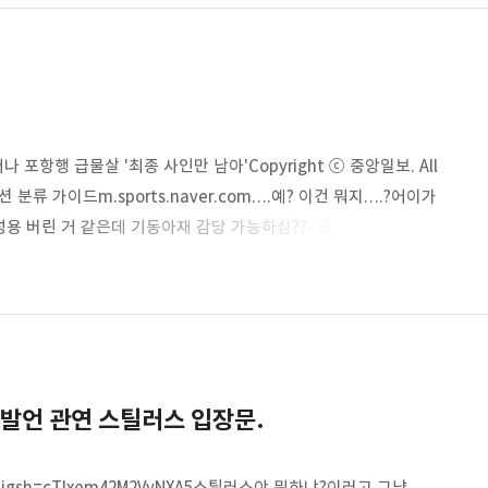
울 떠나 포항행 급물살 '최종 사인만 남아'Copyright ⓒ 중앙일보. All
 섹션 분류 가이드m.sports.naver.com….예? 이건 뭐지….?어이가
성용 버린 거 같은데 기동아재 감당 가능하심??- 포항은 기성용
는건가?- 축구적으로야 오베르단이랑 같이 있으면잘 맞을 거 같긴
별론데….
발언 관연 스틸러스 입장문.
6mo/?igsh=cTlxem42M2VyNXA5스틸러스야 뭐하냐?이러고 그냥