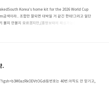
akedSouth Korea's home kit for the 2026 World Cup
lines.com금색이라.. 조합만 잘되면 대박일 거 같긴 한데!그리고 일단
기 볼지 안볼지 모르겠지만,(홍명보때메 패싱가능성 높음)이쁘면
약.
aXs/?igsh=b3M0azRkODVtOGdi등번호는 40번.아직도 안 믿기고,