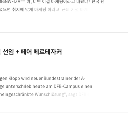
RlODBiNWFlZA== 야, 너넨 이걸 마케팅이라고 내놨냐? 한국 팬
었으면 취지에 맞게 마케팅 하라고. 근데 기껏 마케팅한 게 한국
해 초에 인플루언서들만 쏙 데리고 와서 한국 팬들이라고 개
팬들이 병신으로 보임? 있던 팬들도 떠나보내고 싶음?아예
지 하고 민심부터 보든가.개 병신같은 짓거리를 저렇게
다.안그래도..
감독 선임 + 페어 메르테자커
rgen Klopp wird neuer Bundestrainer der A-
ige unterschrieb heute am DFB-Campus einen
 uneingeschränkte Wunschlösung", sagt DFB-Präsident
더는 국가대표팀 수석코치가 되었습니다. (+ 페터 크라비츠, 펩 레인더스)
 알았는데이후 레드불 유스총괄 하는 것도 그렇고 좀..