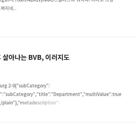
껴지네..
 후 살아나는 BVB, 이러지도
urg 2-0{"subCategory":
":"subCategory","title":"Department","multiValue":true
t/plain"},"metadescription":
me":"metadescription","title"www.bvb.de 감독 교체 후
답답하긴 하나, 어이없는 실점은 줄어들고 있다. - 그래서 잡아야