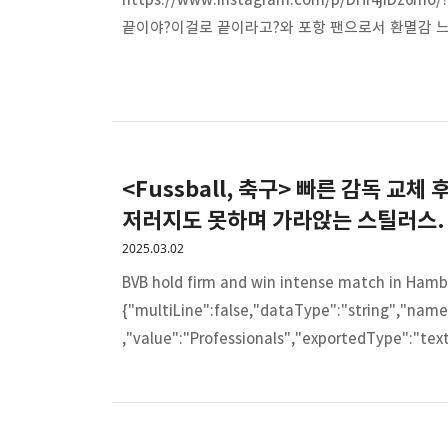
끝이야?이걸로 끝이라고?와 포항 팬으로서 환멸감 느
<Fussball, 축구> 빠른 감독 교체
저러지도 못하며 가라앉는 스틸러스.
2025.03.02
BVB hold firm and win intense match in Hamb
{"multiLine":false,"dataType":"string","name
,"value":"Professionals","exportedType":"tex
{"multiLine":false,"dataType":"string","na
차츰차츰 분위기가 살아나는 중인 코바치. - 여전히 
할 경기를 ..