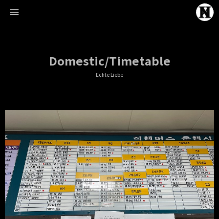
Domestic/Timetable
Echte Liebe
Echte Liebe
Normal One