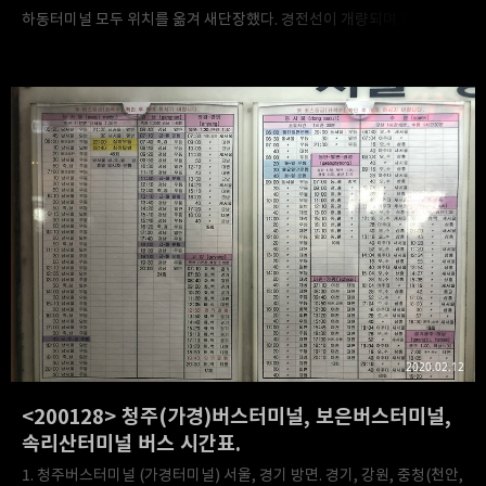
하동터미널 모두 위치를 옮겨 새단장했다. 경전선이 개량되며 하동역도
옮겨지고 터미널도 따라간 듯. 자연히 시설도 매우 좋아졌다. 2012년만
해도 읍내 터미널이라곤 믿기지 않을 정도로 낙후되었는데, 이젠 정말
깔끔하더라. 읍내랑 떨어져있어서 주변에 논밖에 없다는 게 단점이긴
하나, 그건 시간이 지나면 자연히 해결되겠지.. 하동터미널 시간표와 각
정류장에 붙어있던 시간표를 올려보겠다. 1. 하동터미널 시간표. 부산-
진주(진교) 및 남서울터미널행 고속버스, 악양-쌍계사행 농어촌버스
시간표. - 서울행 버스는 화개터미널(화개장터)과 구례터미널을
경유한다. - 박경리문학관(최참판댁)과 쌍계사, 화개장터에 가실
분들께선 쌍계사행 버스를 타면..
2020.02.12
<200128> 청주(가경)버스터미널, 보은버스터미널,
속리산터미널 버스 시간표.
1. 청주버스터미널 (가경터미널) 서울, 경기 방면. 경기, 강원, 충청(천안,