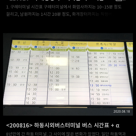
1. 구례터미널 시간표 구례터미널에서 화엄사까지는 10~15분 정도
걸리고, 남원까지는 1시간 20분 정도, 화개장터까지는 직행버스로
25분 정도 소요된다(지난번에 하동에서 서울 올라갈 때 화개-
구례터미널 경유해서 서울로 올라갔을 때 그 정도 걸렸던...). 참고로,
서울에서 구례에 (혹은 그 반대) 버스로 가려면 남부터미널로 가자.
노선은 서울 -> 구례 -> 하동(올라올 땐 그 반대). 그리고, 구례에서
남원에 가려면 농어촌버스를 타거나 구례군역에 가서 열차 타는 게 나을
듯. 2. 그 외. 참고로, 남원터미널 가는 길에 광한루원을 지나가니,
광한루원에 갈 생각이라면 중간에 광한루원 안내방송 나올 때 내리면
된다. 중동터미널에서 광한루원까지 30분 정도 걸린듯...?
2020.08.18
<200816> 하동시외버스터미널 버스 시간표 + α
8년만에 간 하동 터미널. 그 사이에 많은 변화가 있었다. 일단 하동역과