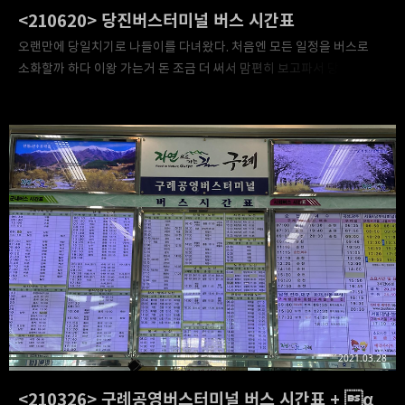
<210620> 당진버스터미널 버스 시간표
오랜만에 당일치기로 나들이를 다녀왔다. 처음엔 모든 일정을 버스로
소화할까 하다 이왕 가는거 돈 조금 더 써서 맘편히 보고파서 당진
터미널 주변에서 차를 빌려 이동했다. 덕분에 편안히 다녀왔지만(+ 조금
더 늘어난 운전경험), 시내버스를 전혀 이용하지 않은 덕에 조금 더
세부적인 텍스트를 덧붙이긴 힘들 듯.... 아무쪼록, 시간표는 아래의
사진들을 확인하시면 되겠다. 시외버스 시간표. 코로나 때문에 운행이
중지된 곳이 여럿 보인다. 요금표. 추가로 시내버스 시간표 일부도...
참고로, 아미 미술관은 당진 터미널 14번 승차 홈에서 출발하는 버스를
타면 될 듯. 약 30분 간격으로 버스가 있으며, 터미널에서
아미터미널까지는 얼마 걸리지 않는다고 하니(20분 걸리려나?)
버스로도 충분히 갈만한 듯.
2021.03.28
<210326> 구례공영버스터미널 버스 시간표 + α