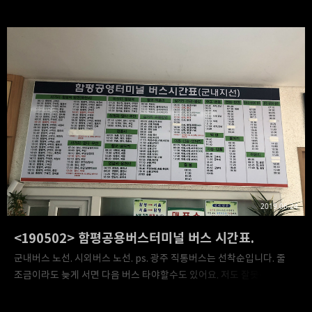
특히 시내버스는 여기에 나와있는 시간표만 잘 숙지해도 버스 이용하는
데 무리없을 정도. 웬만해서 5분 이내에 온다.더 빨리 올수도 있다.
하지만, 검색할 시간이 없으시다면... 여기서 시외버스 시간표를
사진으로 확인하시라. 상대적으로 수도권으로 가는 버스편이 많은
편이다. 인천공항행 버스까지 있네. 아마 영월이 경유지겠지..? 반면,
정선이나 평창, 강릉으로 가는 버스편이 거의 없다시피 하다. 정선은
그런가보다 하는데 평창이랑 강릉은 상당히 놀랍네. 열차가 강세라기엔
제천이랑 원주는 버스도 많아서.. 생활권이 완전히 다른 모양. 그리고
요금표. 다음은.. 영월에..
2019.06.24
<190502> 함평공용버스터미널 버스 시간표.
군내버스 노선. 시외버스 노선. ps. 광주 직통버스는 선착순입니다. 줄
조금이라도 늦게 서면 다음 버스 타야할수도 있어요. 저도 잘못하다가
버스 못탈 뻔... 이 부분 놓치지 마시고 버스 제 시간에 타시길.