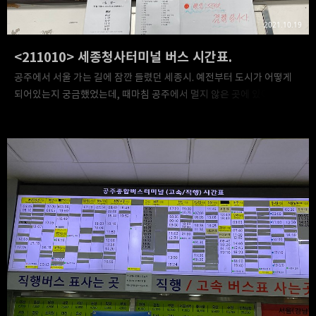
2021.10.19
<211010> 세종청사터미널 버스 시간표.
공주에서 서울 가는 길에 잠깐 들렸던 세종시. 예전부터 도시가 어떻게
되어있는지 궁금했었는데, 때마침 공주에서 멀지 않은 곳에 있어 서울로
돌아가는 길에 잠깐 들렀다. 세종시 정부1청사 앞에 있는
세종청사터미널에서 하차하여 세종호수공원에 잠깐 들른 후 '그 문제의'
ㅇㅅ역으로 갔다. 그리고 호수공원에 가기 전에 터미널 내부에 들어가서
시간표를 잽싸게 찍어왔다. 대로변에 있는 터미널이라 시설이 그리 크진
않았다. 컨테이너 박스 하나 정도..? 아래는 세종청사터미널 버스 시간표.
아무래도 세종시 남쪽에 본 터미널이 따로 있는데다 북쪽으로 가는
길이어서 그런지 대부분의 버스가 중부 지방으로 향하는 버스들이었다.
게다가 결행도 많고.... 사실 빠른 시간내에 서울 혹은 타 지방으로
가야되는 사람이라면, 버스보다..