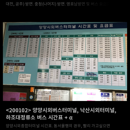
대전, 공주) 방면. 충청(나머지) 방면. 영호남방면 및 버스 요금표. 2.
보은시외버스터미널 각 행선지별 버스 시간표. 상주행, 속리산행 버스
시간표. 타 지방에서 보은터미널로 들어오는 버스는 상주로 가는 버스를
제외하면 모두 속리산 터미널까지 간다. 요금표. 참고로, 보은에서
서울로 가는 모든 버스는 속리산에서 출발하여 보은, 청주(가경)를 거쳐
서울에 있는 각 터미널(동서울, 남서울, 강남센트럴)로 간다. 그 중
센트럴 터미널행 버스는 보은터미널에서 청주 가경터미널로 바로 가는
반면, 동서울행과 남서울행 버스는 보은터미널에서 청주터미널 사이에
여러 정류장을 거쳐서 간다. 그러므로, 보은에서 청주, 혹은 서울까지
빨리 가..
2020.01.05
<200102> 양양시외버스터미널, 낙산시외터미널,
하조대정류소 버스 시간표 + α
양양시외종합터미널 시간표. 동서울행의 경우, 빨리 가고싶으면