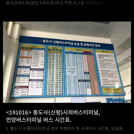
동서고속도로(양양고속도로)라고 적힌 버스를 타야한다. 춘천고속도로
경유편은 춘천 가기 전까진 44번 국도를 따라 한계령 넘어가는 버스라
시간이 많이 소요된다. 그리고 2020년(올해)부터 양양에서 서울 강남
(경부)터미널로 가는 버스의 출발시간이 5분씩 앞당겨졌다. 마지막으로
동해안 따라 운행하는 완행 버스들의 경우 시간 편차가 있으니 이 점
참고하시길. 양양터미널 요금표. 양양 군내버스 시간표. 낙산터미널 버스
시간표 및 요금표. 강릉이나 속초행 버스의 경우, 완행 버스이므로 시간
편차가 있으니 이 점 감안하시길. (실제로 내가 탄 버스도 시간표에
기재된 시간보다 5분 정도 늦게 도착했다.) 편의점에 있는 버스시간표.
참고로, 저 편의점에서 표..
2019.10.19
<191016> 통도사(신평)시외버스터미널,
언양버스터미널 버스 시간표.
1. 통도사 신평버스터미널 부산 직행버스 및 시내버스 시간표, 요금표.