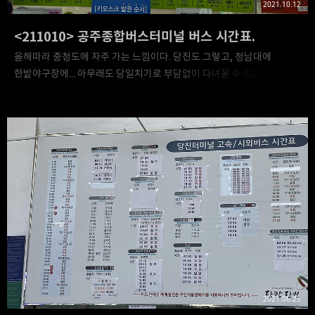
2021.10.12
<211010> 공주종합버스터미널 버스 시간표.
올해따라 충청도에 자주 가는 느낌이다. 당진도 그렇고, 청남대에
한밭야구장에... 아무래도 당일치기로 부담없이 다녀올 수 있는 곳(+
지금까지 상대적으로 덜 갔던 곳)을 찾다보니 충청도에 자주 가게 되는
듯. 공주도 충남의 중앙에 위치한 곳이다 보니 충남 각지로 가는 버스가
많이 있었다. 그리고 경기도로 가는 버스도 많은 편. 아마 충청도의 다른
동네에서 경기도 각 도시에 갈 때면 공주 거쳐서 많이 갈 듯. 시간과
체력만 되면 버스로 여기저기 다녀볼텐데... 아무튼, 잡설은 여기까지.
시간표는 아래에 있다. 그리고 아래는 요금표. 참고로, 공산성은
터미널에서 걸어서 30분 거리(버스로도 15~20분인 게 함정...)이고,
무령왕릉도 시내버스로 가면 된다(걸어서는 45분...). 이용에
참고하시길!
2021.06.25