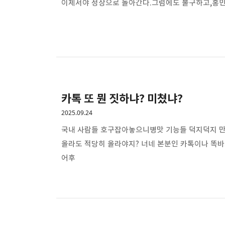
이제서야 정상으로 돌아간다.그럼에도 불구하고,홍민
카톡 또 뭔 짓하냐? 미쳤냐?
2025.09.24
국내 사람들 호구잡아놓으니병맛 기능들 덕지덕지 만
올라도 적당히 올라야지? 너네 본분인 카톡이나 똑바
어후