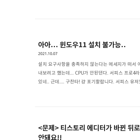
아아... 윈도우11 설치 불가능..
2021.10.07
설치 요구사항을 충족하지 않는다는 메세지가 떠서 
내보려고 했는데... CPU가 안된댄다. 서피스 프로4
있네.. 근데.... 구찬타! 걍 포기할랍니다. 서피스
있는 상황이라 그냥 그런가보다 하는 중. 게다가 윈도
듯ㅋㅋㅋㅋ 그저 아쉬운 거라곤... 블로그에 글 쓸 거리
<문제> 티스토리 에디터가 바뀐 뒤로
안돼요!!