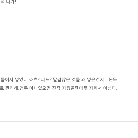
택 나가!
들어서 넣었네.쇼츠? 피드? 말같잖은 것들 왜 넣은건지…돈독
로 관리해.업무 아니었으면 진작 지웠을텐데못 지워서 아쉽다..