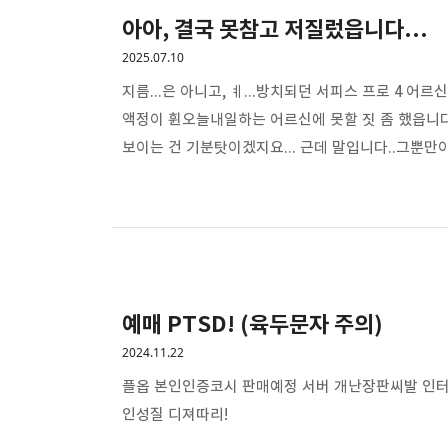
아아, 결국 못참고 저질렀읍니다...
2025.07.10
지름...은 아니고, ㅖ...방치되던 서피스 프로 4 
액정이 휜오늘내일하는 어르신에 못할 짓 좀 했읍니다
보이는 건 기분탓이겠지요... 근데 말입니다..그뿐만이
입혔읍니다.. 무료 가상 드라이브 설치했고, 그 안에 
다르게맥북 프로는 쌩쌩한 현역이기에 이정도는 끄떡없
잘 쓰이리라 믿읍니다.. 이상 tmi 근황 마칩니다..
예매 PTSD! (육두문자 주의)
2024.11.22
플옵 본인인증코시 판매예정 서버 개난장판씨발 인터파
인성질 디져따리!