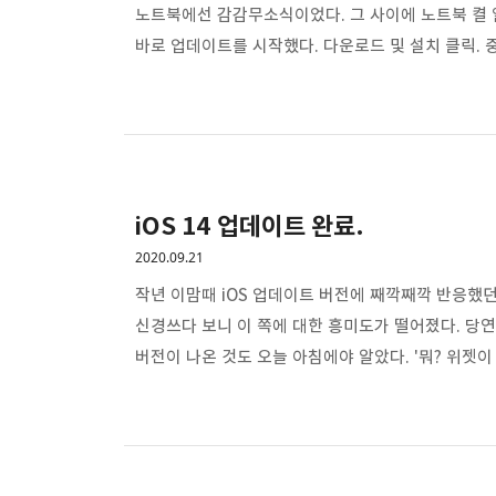
노트북에선 감감무소식이었다. 그 사이에 노트북 켤 일
바로 업데이트를 시작했다. 다운로드 및 설치 클릭.
마이너 업데이트라지만 빌드 번호가 바뀌는 업데이트라
업데이트도 눈 깜빡할 사이에 끝... 그냥 정기 업데
업데이트가 취소됐나? 하는 생각이 들 정도로 순식간
눌러보니 시작메뉴..
iOS 14 업데이트 완료.
2020.09.21
작년 이맘때 iOS 업데이트 버전에 째깍째깍 반응했던
신경쓰다 보니 이 쪽에 대한 흥미도가 떨어졌다. 당연
버전이 나온 것도 오늘 아침에야 알았다. '뭐? 위젯이 
상황에서 iOS부터 먼저 나오다니.. 코로나가 모든 걸
브런치 카페에 갔다. 아침은 먹어야지... 그리고 그 
직접 할 정도로 여유가 넘쳤는데 이젠 노트북 없인 업
지른 ..