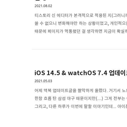
2021.08.02
티스토리 신 에디터가 본격적으로 적용된 지(그러니까 구
쓸 수 없으니 변화해야만 하는 상황이었고, 개인적으
때문에 페이지가 먹통됐던 걸 생각하면 지금이 확실히
기능들이 일부 사라진 건 아쉽다. 그 중 일부는 플
같은데, 플래시 기반이 아님에도 사라진 기능들도 있다
텍스트의 크기만 자주 변경(주로 tmi나 헛소리(...)
기본모드에서는 설정이 불가능한 ..
iOS 14.5 & watchOS 7.4 업데
2021.05.03
어제 맥북 업데이트글을 짤막하게 올렸다. 거기서 노
한창 흐름 탄 삼성 야구 때문이지만(....) 그게 전부는
그리고, 다른 하루가 이번에 말할 이야기인데... 아이
iOS와 watchOS 업데이트를 모두 끝내면 애플워치
시계만 차고 있으면 마스크를 벗지 않고도, 혹은 마스크