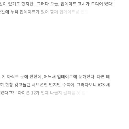
이 없기도 했지만.. 그러다 오늘, 업데이트 표시가 드디어 떴다!!
 중간에 누적 업데이트가 있어 함께 업데이트를 진행했다. 아무리
 용량이 크지 않을까 했는데, 다운로드가 금방 끝났다!! 심지어
이트 같은 느낌. 언제 그랬냐는 듯 컴퓨터는 바탕화면을 띄웠다.
에 끝났다. 정말 아무것도 변한 게 없나 싶어 윈도우 버튼을
 게 아직도 눈에 선한데, 어느새 업데이트에 둔해졌다. 다른 데
히 한창 갖고놀던 서브폰엔 먼지만 수북이. 그러다보니 iOS 새
있다고?!' 아이폰 12가 언제 나올지 갈피를 못 잡고 있는
 뒤틀어놨구나. 오랜만의 업데이트...를 하기 전에, 집 근처에
곳에서 서피스를 켰다. iOS 13으로 업데이트할 때만 해도 폰으로
데이트도 안된다... 왜냐면 앱들의 덩치도 덩치지만, 1년 사이에