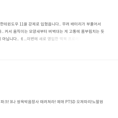
어르신한테윈도우 11을 강제로 입혔읍니다.. 무려 배터리가 부풀어서
.. 커서 움직이는 모양새부터 버벅대는 게 고통에 몸부림치는 듯
 아닙니다.. ㅖ...이번에 새로 영입한 맥북 프로에도윈도우 11을
깔았읍니다... arm 버전입니다.. 위에 갤갤대는 서피스 노인네와
읍니다.. 앞으로 쓸 일이 얼마나 있을 진 모르겠지만,쏠쏠하게
크! X나 쌍욕박음장사 때려쳐라! 예매 PTSD 오져따리!노말원