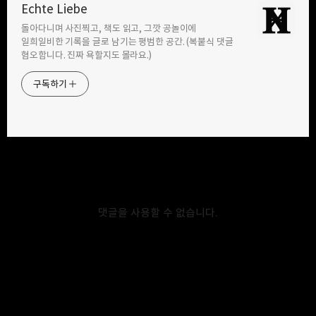
Echte Liebe
돌아다니며 사진찍고, 책도 읽고, 그깟 공놀이에
구독하기
카카오톡
라인
트위터
일희일비한 기록을 글로 남기는 평범한 공간. (복붙식 댓글
혐오합니다. 진짜 욕할지도 몰라요.)
구독하기
카카오스토리
밴드
네이버 블로그
Pocke
2021.10.19
<211010> 세종청사터미널 버스 시간표.
공주에서 서울 가는 길에 잠깐 들렸던 세종시. 예전부터 도시가 어떻게
댓글을 사용할 수 없습니다.
되어있는지 궁금했었는데, 때마침 공주에서 멀지 않은 곳에 있어 서울로
돌아가는 길에 잠깐 들렀다. 세종시 정부1청사 앞에 있는
세종청사터미널에서 하차하여 세종호수공원에 잠깐 들른 후 '그 문제의'
ㅇㅅ역으로 갔다. 그리고 호수공원에 가기 전에 터미널 내부에 들어가서
시간표를 잽싸게 찍어왔다. 대로변에 있는 터미널이라 시설이 그리 크진
않았다. 컨테이너 박스 하나 정도…? 아래는 세종청사터미널 버스