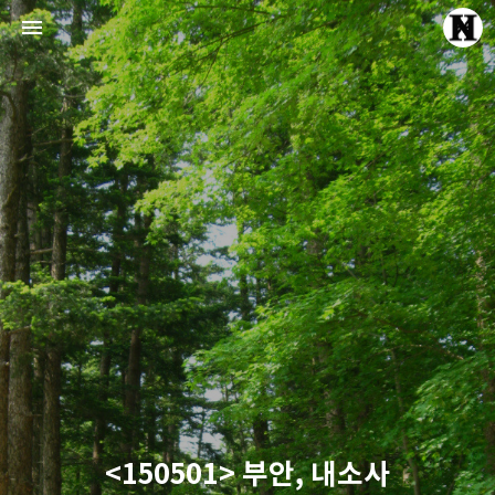
Echte Liebe
Normal One
<150501> 부안, 내소사