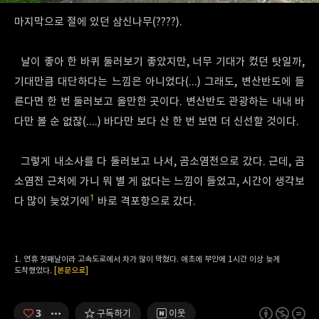
마지막으로 절에 있던 삼신나무(????).
날이 좋아 한 바퀴 둘러보기 좋았지만, 너무 기대가 컸던 탓일까,
기대만큼 대단하다는 느낌은 아니었다(...) 그래도, 변산반도에 들
른다면 한 번 둘러보고 올만한 곳이다. 변산반도 관광하는 내내 바
다만 볼 순 없잖(....) 바다만 보다 산 한 번 보면 더 신선할 것이다.
그렇게 내소사를 다 둘러보고 나서, 곰소염전으로 갔다. 근데, 곰
소염전 근처에 가니 뭐 별 게 없다는 느낌이 들었고, 시간이 생각보
1
다 많이 늦었기에
바로 격포항으로 갔다.
연휴 첫째날이라 고속도로에서 차가 많이 막혔다. 애초에 부안에 1시간 이상 늦게
도착했었다.
[본문으로]
3
구독하기
이웃