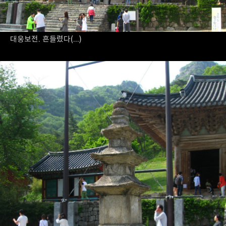
대웅보전. 흔들렸다(...)