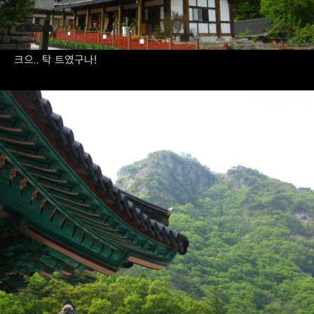
크으.. 탁 트였구나!