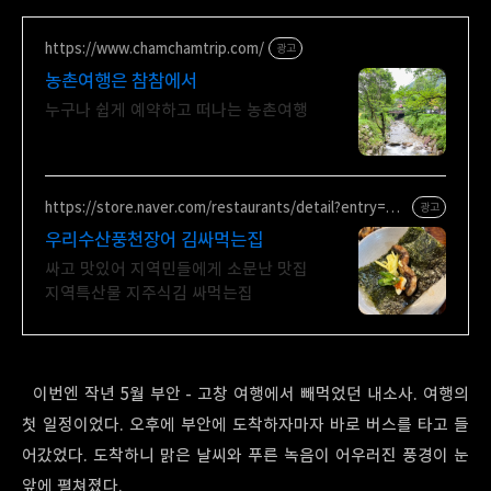
https://www.chamchamtrip.com/
광고
농촌여행은 참참에서
누구나 쉽게 예약하고 떠나는 농촌여행
https://store.naver.com/restaurants/detail?entry=plt
광고
&id=1756382396
우리수산풍천장어 김싸먹는집
싸고 맛있어 지역민들에게 소문난 맛집
지역특산물 지주식김 싸먹는집
이번엔 작년 5월 부안 - 고창 여행에서 빼먹었던 내소사. 여행의
첫 일정이었다. 오후에 부안에 도착하자마자 바로 버스를 타고 들
어갔었다. 도착하니 맑은 날씨와 푸른 녹음이 어우러진 풍경이 눈
앞에 펼쳐졌다.