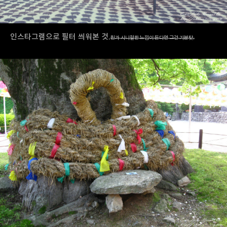
인스타그램으로 필터 씌워본 것.
뭔가 시니컬한 느낌이 든다면 그건 기분탓.