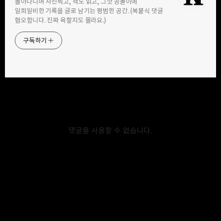
돌아다니며 사진찍고, 책도 읽고, 그깟 공놀이에
구독하기
카카오톡
라인
트위터
일희일비한 기록을 글로 남기는 평범한 공간. (복붙식 댓글
혐오합니다. 진짜 욕할지도 몰라요.)
구독하기
카카오스토리
밴드
네이버 블로그
Pocke
2016.06.10
<160601> 군산, 경암동 철길마을
경포천을 따라 올라갔더니, 어느새 경암동 철길마을이 눈에 보였다. 4년
댓글을 사용할 수 없습니다.
전에는 군산역에서 철길마을로 갔기에 아파트 쪽에서부터 걷기
시작했는데, 이번엔 4년 전과는 반대 방향으로 걸어가기 시작했다.
4년전에는 잠깐 걷다가 바로 이마트 쪽으로 빠졌었는데, 이번에
반대편의 철길을 보자마자 지난번엔 정말 조금만 보고 나갔구나 싶더라.
물론 4년 전과 지금은 상황이 많이 다르지만… 아, 여기도 이제 공원 및
문화공간으로 탈바꿈하겠구나… 나야 원형 그대로 보존하는 걸
좋아하지만, 여기에 사는 주민들 입장에선 다르겠지. 불과
2008년까지만 해도 실제로 열차가 통행하던 곳이라 여기 주변에 사시는