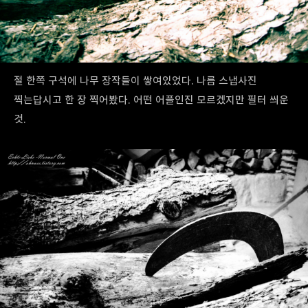
절 한쪽 구석에 나무 장작들이 쌓여있었다. 나름 스냅사진
찍는답시고 한 장 찍어봤다. 어떤 어플인진 모르겠지만 필터 씌운
것.