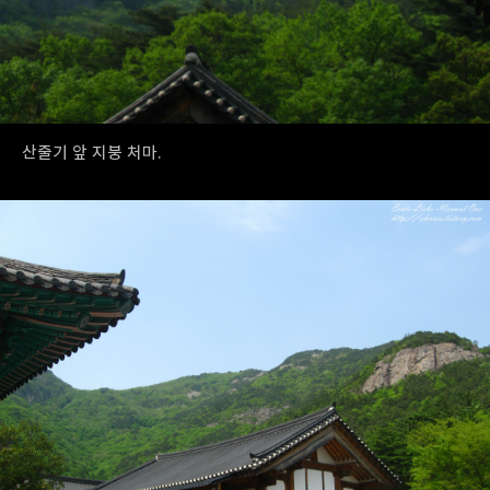
산줄기 앞 지붕 처마.