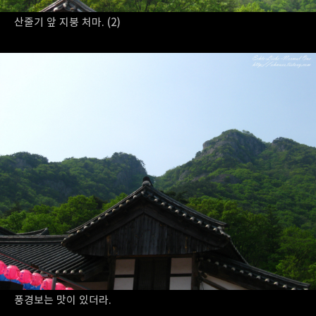
산줄기 앞 지붕 처마. (2)
풍경보는 맛이 있더라.