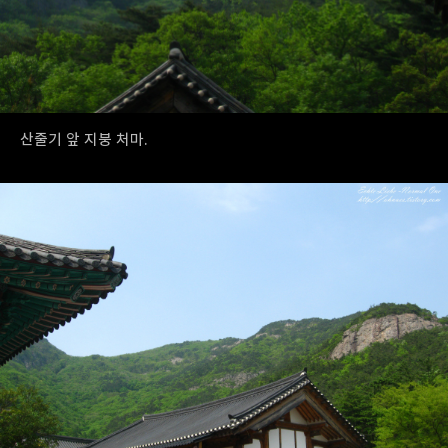
산줄기 앞 지붕 처마.