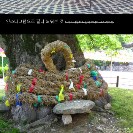
인스타그램으로 필터 씌워본 것.
뭔가 시니컬한 느낌이 든다면 그건 기분탓.