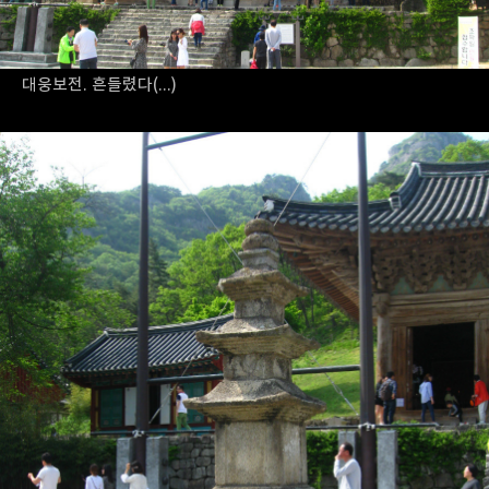
대웅보전. 흔들렸다(...)