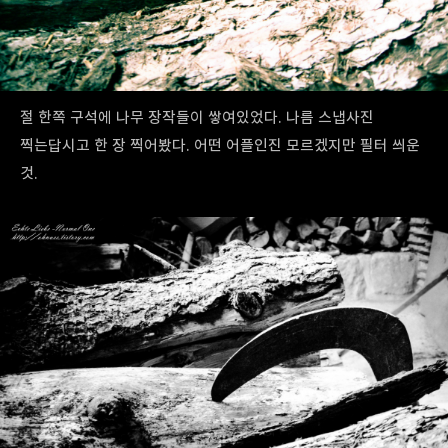
절 한쪽 구석에 나무 장작들이 쌓여있었다. 나름 스냅사진
찍는답시고 한 장 찍어봤다. 어떤 어플인진 모르겠지만 필터 씌운
것.