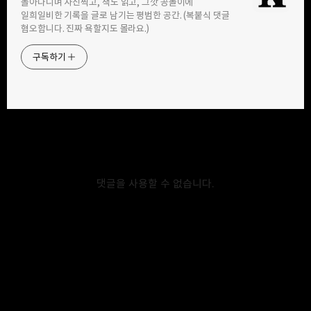
돌아다니며 사진찍고, 책도 읽고, 그깟 공놀이에
구독하기
카카오톡
라인
트위터
일희일비한 기록을 글로 남기는 평범한 공간. (복붙식 댓글
혐오합니다. 진짜 욕할지도 몰라요.)
구독하기
카카오스토리
밴드
네이버 블로그
Pocke
2016.06.10
<160601> 군산, 경암동 철길마을
경포천을 따라 올라갔더니, 어느새 경암동 철길마을이 눈에 보였다. 4년
댓글을 사용할 수 없습니다.
전에는 군산역에서 철길마을로 갔기에 아파트 쪽에서부터 걷기
시작했는데, 이번엔 4년 전과는 반대 방향으로 걸어가기 시작했다.
4년전에는 잠깐 걷다가 바로 이마트 쪽으로 빠졌었는데, 이번에
반대편의 철길을 보자마자 지난번엔 정말 조금만 보고 나갔구나 싶더라.
물론 4년 전과 지금은 상황이 많이 다르지만… 아, 여기도 이제 공원 및
문화공간으로 탈바꿈하겠구나… 나야 원형 그대로 보존하는 걸
좋아하지만, 여기에 사는 주민들 입장에선 다르겠지. 불과
2008년까지만 해도 실제로 열차가 통행하던 곳이라 여기 주변에 사시는