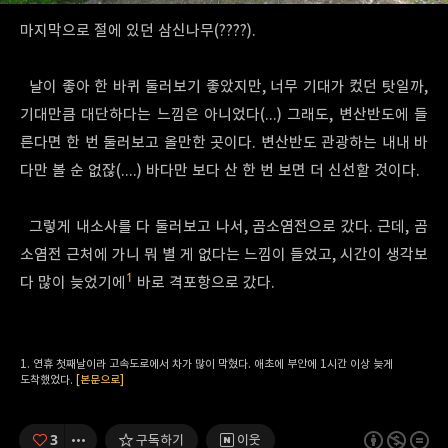
마지막으로 절에 있던 삼신나무(????).
날이 좋아 한 바퀴 둘러보기 좋았지만, 너무 기대가 컸던 탓일까,
기대만큼 대단하다는 느낌은 아니었다(...) 그래도, 변산반도에 들
른다면 한 번 둘러보고 올만한 곳이다. 변산반도 관광하는 내내 바
다만 볼 순 없잖(....) 바다만 보다 산 한 번 보면 더 신선할 것이다.
그렇게 내소사를 다 둘러보고 나서, 곰소염전으로 갔다. 근데, 곰
소염전 근처에 가니 뭐 별 게 없다는 느낌이 들었고, 시간이 생각보
1
다 많이 늦었기에
바로 격포항으로 갔다.
연휴 첫째날이라 고속도로에서 차가 많이 막혔다. 애초에 부안에 1시간 이상 늦게
도착했었다.
[본문으로]
3
구독하기
이웃