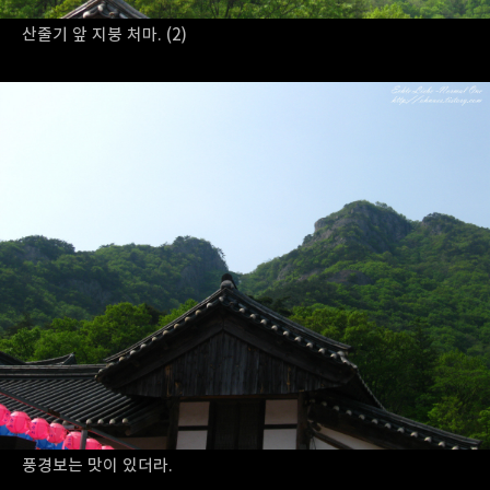
산줄기 앞 지붕 처마. (2)
풍경보는 맛이 있더라.