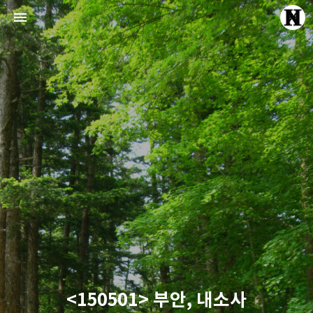
Echte Liebe
Normal One
<150501> 부안, 내소사