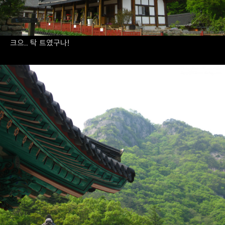
크으.. 탁 트였구나!