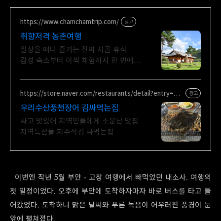
https://www.chamchamtrip.com/
광고
취향저격 농촌여행
일상을 떠나 즐기는 진짜 시골 휴식
감성 숙소부터 이색 체험까지 한 번에
예약하기
https://store.naver.com/restaurants/detail?entry=plt
광고
&id=1756382396
우리수산풍천장어 김싸먹는집
싸고 맛있어 지역민들에게 소문난 맛집
지역특산물 지주식김 싸먹는집
이번엔 작년 5월 부안 - 고창 여행에서 빼먹었던 내소사. 여행의
첫 일정이었다. 오후에 부안에 도착하자마자 바로 버스를 타고 들
어갔었다. 도착하니 맑은 날씨와 푸른 녹음이 어우러진 풍경이 눈
앞에 펼쳐졌다.