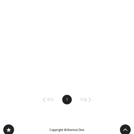
최신
1
다음
Copyright © Normal One.