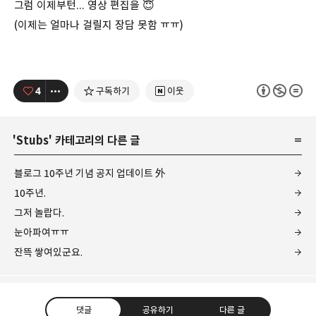
그럼 이제부턴... 영상 편집을 😇
(이제는 얼마나 걸릴지 장담 못함 ㅠㅠ)
4
구독하기
이웃
'
Stubs
' 카테고리의 다른 글
블로그 10주년 기념 공지 업데이트 外
10주년.
그저 놀랍다.
눈아파여ㅠㅠ
잔뜩 쌓여있군요.
댓글
공유하기
다른 글