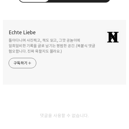
블로그 10주년 기념 공지 업데이트 外
Echte Liebe
2025.12.25
돌아다니며 사진찍고, 책도 읽고, 그깟 공놀이에
구독하기
카카오톡
라인
트위터
일희일비한 기록을 글로 남기는 평범한 공간. (복붙식 댓글
혐오합니다. 진짜 욕할지도 몰라요.)
10주년.
구독하기
2025.12.16
카카오스토리
밴드
네이버 블로그
Pocke
그저 놀랍다.
2025.10.26
댓글을 사용할 수 없습니다.
눈아파여ㅠㅠ
2025.10.18